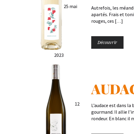
25 mai
Autrefois, les méandr
apartés. Frais et ton
rouges, ces […]
Découvrir
2023
AUDA
12
L’audace est dans la 
gourmand. Il allie l’i
rondeur. En blanc il 