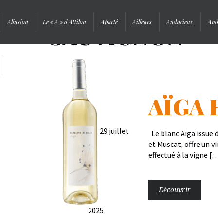
Allusion
Le « A » d’Attilon
Aparté
Ailleurs
Audacieux
Amb
SAUVIGNON
Signature
AÏGA 
29 juillet
Le blanc Aïga issue
et Muscat, offre un vi
effectué à la vigne [
Découvrir
2025