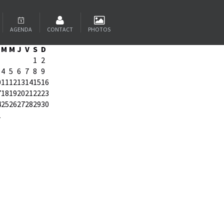
ALENDRIER
AGENDA
CONTACT
PHOTOS
oût 2026
M
M
J
V
S
D
1
2
4
5
6
7
8
9
0
11
12
13
14
15
16
7
18
19
20
21
22
23
4
25
26
27
28
29
30
1