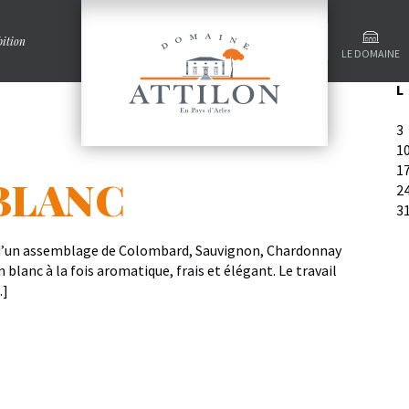
C
ition
LE DOMAINE
a
L
3
1
1
BLANC
2
3
 d’un assemblage de Colombard, Sauvignon, Chardonnay
n blanc à la fois aromatique, frais et élégant. Le travail
…]