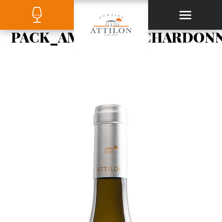
PACK_AMBITION_CHARDON