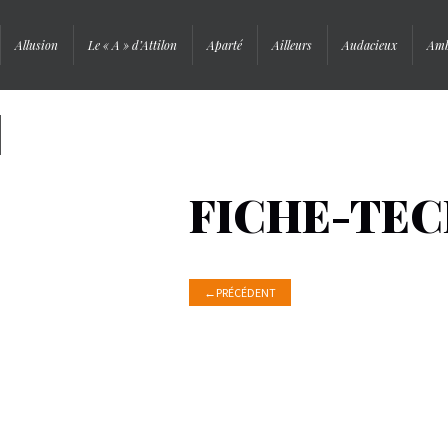
Allusion
Le « A » d’Attilon
Aparté
Ailleurs
Audacieux
Amb
Signature
FICHE-TEC
←
PRÉCÉDENT