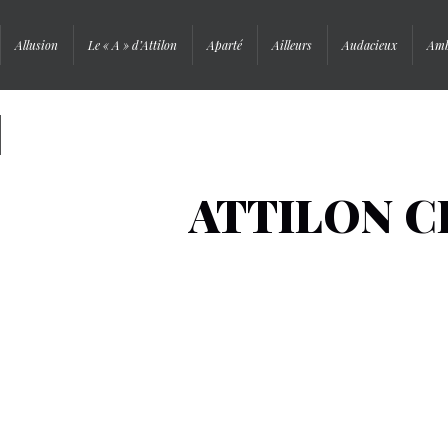
Allusion
Le « A » d’Attilon
Aparté
Ailleurs
Audacieux
Amb
Signature
ATTILON 