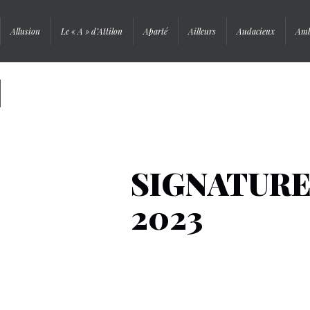
Allusion
Le « A » d’Attilon
Aparté
Ailleurs
Audacieux
Amb
Signature
SIGNATURE
2023