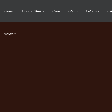
Allusion
Le « A » d’Attilon
Aparté
Ailleurs
Audacieux
Amb
Signature